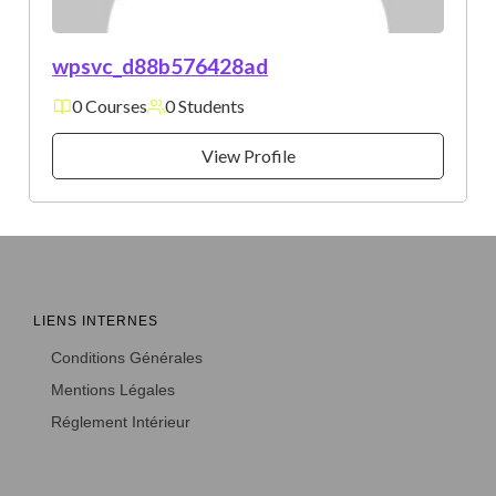
wpsvc_d88b576428ad
0 Courses
0 Students
View Profile
LIENS INTERNES
Conditions Générales
Mentions Légales
Réglement Intérieur