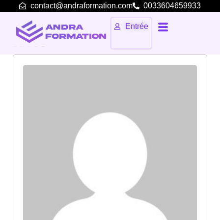
contact@andraformation.com
0033604659933
Entrée