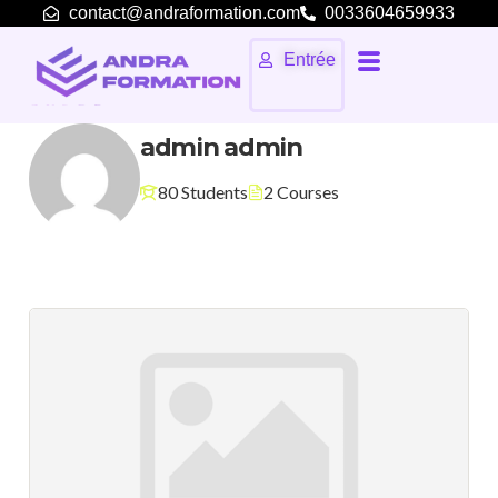
contact@andraformation.com
0033604659933
Entrée
admin admin
80 Students
2 Courses